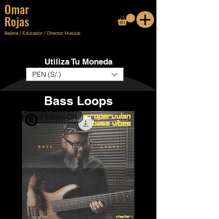
Omar
Rojas
Bajista
/
Educador
/
Director Musical
Utiliza Tu Moneda
PEN (S/.)
Bass Loops
Bass Loops OR