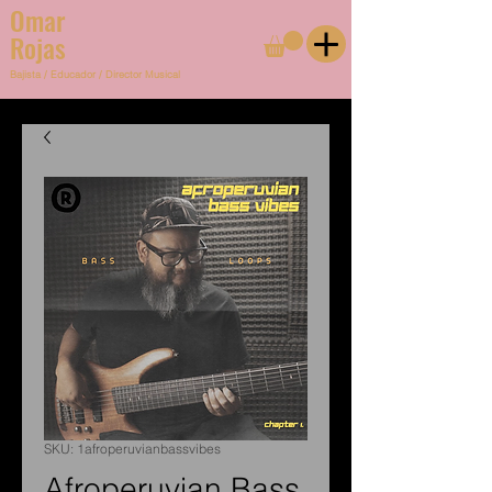
Omar
Rojas
Bajista
/
Educador
/
Director Musical
SKU: 1afroperuvianbassvibes
Afroperuvian Bass